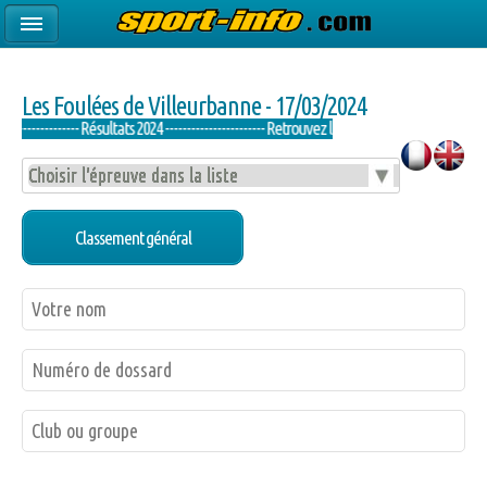
Les Foulées de Villeurbanne - 17/03/2024
---------------- Résultats 2024 ----------------------- Retrouvez les résultats des courses ici -----